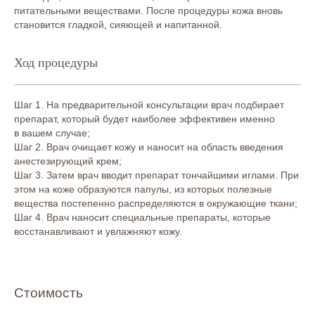
питательными веществами. После процедуры кожа вновь
Belotero Hydro
17 000 ₽
становится гладкой, сияющей и напитанной.
КОД: А11.01.012
Ход процедуры
Belotero Revive 1 мл
23 000 ₽
(Тютюлина С.А.)
КОД: А11.01.012
Шаг 1. На предварительной консультации врач подбирает
препарат, который будет наиболее эффективен именно
Belotero Revive 1 мл
21 000 ₽
в вашем случае;
КОД: А11.01.012
Шаг 2. Врач очищает кожу и наносит на область введения
анестезирующий крем;
Novacutan Sbio (Тютюлина С.А.)
21 000 ₽
Шаг 3. Затем врач вводит препарат тончайшими иглами. При
КОД: А11.01.012
этом на коже образуются папулы, из которых полезные
вещества постепенно распределяются в окружающие ткани;
Novacutan Sbio
19 000 ₽
Шаг 4. Врач наносит специальные препараты, которые
КОД: А11.01.012
восстанавливают и увлажняют кожу.
Novacutan YBIO (Тютюлина С.А.)
21 000 ₽
КОД: А11.01.012
Стоимость
Novacutan YBIO
19 000 ₽