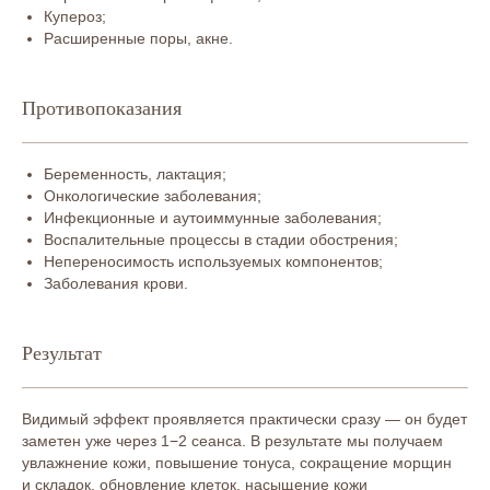
Купероз;
Расширенные поры, акне.
Противопоказания
Беременность, лактация;
Онкологические заболевания;
Инфекционные и аутоиммунные заболевания;
Воспалительные процессы в стадии обострения;
Непереносимость используемых компонентов;
Заболевания крови.
Результат
Видимый эффект проявляется практически сразу — он будет
заметен уже через 1−2 сеанса. В результате мы получаем
Belotero Hydro (Тютюлина С.А.)
19 000 ₽
увлажнение кожи, повышение тонуса, сокращение морщин
КОД: А11.01.012
и складок, обновление клеток, насыщение кожи